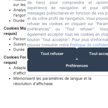
de tiers) pour comprendre et optimi
sur les visites et l'utilisation
expérience de navigation et pour dif
Analysent les parcours utilisateurs et améliorent
messages publicitaires en fonction de vos 
l'ergonomie du site
et de votre profil de navigation. Vous pouve
Durée : 31 jours
refuser les cookies en cliquant sur "Para
Cookies Marketing/Publicitaires (Consentement
préférences" ou "Tout refuser". Vo
requis)
également accepter tous les cookies en cliq
Personnalisent le contenu et les publicités
bouton "Tout accepter". Pour plus d'informa
Suivent l'efficacité des campagnes marketing
pouvez consulter notre
Politique de confident
Durée : 31 jours
Tout refuser
Tout acce
Cookies Fonctionnels (Le consentement peut être
requis)
Préférences
Adaptent la présentation du site aux préférences
d'affichage
Mémorisent les paramètres de langue et la
résolution d'affichage
Durée : Session ou selon les besoins techniques
2. Vos Choix Concernant les
Cookies